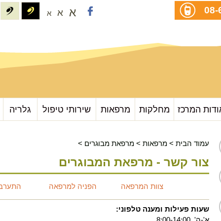
08-
א
א
א
ודות המרכז
מחלקות
מרפאות
שירותי טיפול
גלריה
עמוד הבית
>
מרפאות
>
מרפאת מבוגרים
>
צור קשר - מרפאת המבוגרים
צוות המרפאה
הפניה למרפאה
התערבוי
שעות פעילות ומענה טלפוני:
א'-ה', 8:00-14:00.