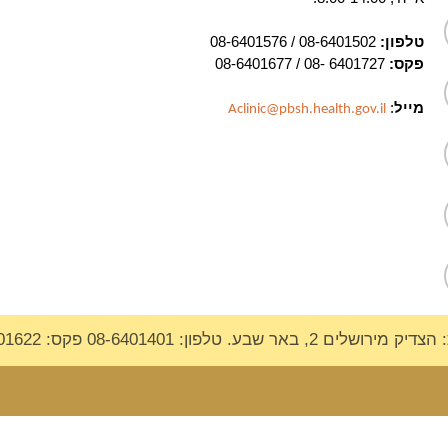
טלפון:
08-6401502 / 08-6401576
פקס:
6401727 -08 /
08-6401677
מייל
:
Aclinic@pbsh.health.gov.il
לים 2, באר שבע. טלפון: 08-6401401 פקס: 08-6401622