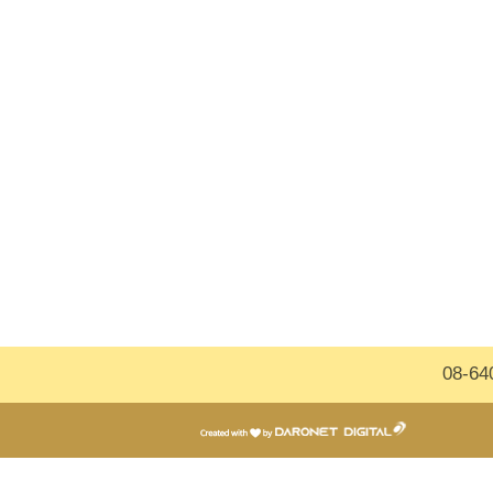
דרונט
דיגיטל
-