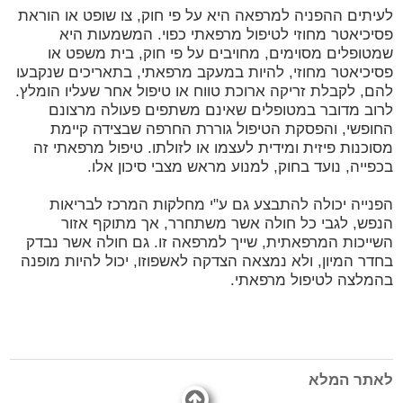
לעיתים ההפניה למרפאה היא על פי חוק, צו שופט או הוראת
פסיכיאטר מחוזי לטיפול מרפאתי כפוי. המשמעות היא
שמטופלים מסוימים, מחויבים על פי חוק, בית משפט או
פסיכיאטר מחוזי, להיות במעקב מרפאתי, בתאריכים שנקבעו
להם, לקבלת זריקה ארוכת טווח או טיפול אחר שעליו הומלץ.
לרוב מדובר במטופלים שאינם משתפים פעולה מרצונם
החופשי, והפסקת הטיפול גוררת החרפה שבצידה קיימת
מסוכנות פיזית ומידית לעצמו או לזולתו. טיפול מרפאתי זה
בכפייה, נועד בחוק, למנוע מראש מצבי סיכון אלו.
הפנייה יכולה להתבצע גם ע"י מחלקות המרכז לבריאות
הנפש, לגבי כל חולה אשר משתחרר, אך מתוקף אזור
השייכות המרפאתית, שייך למרפאה זו. גם חולה אשר נבדק
בחדר המיון, ולא נמצאה הצדקה לאשפוזו, יכול להיות מופנה
בהמלצה לטיפול מרפאתי.
דרונט
לאתר המלא
דיגיטל