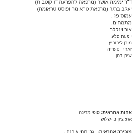
ד"ר ימימה אושר (מרפאה להפרעה דו קוטבית)
יעקב ברגר (מרפאת טראומה ופוסט טראומה)
עמוס פז .
מתמחים:
אור וינקלר
י
פעת סלע
מורן ליבוביץ
זאהי
סעדיה
שירן דהן
אחות אחראית:
סופי מדינה
אח: ציון בן-שלוש
מזכירה אחראית:
גב' רותי אוחנה
.