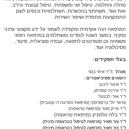
מחלה והחלמה, טיפול זוגי ומשפחתי, טיפול קבוצתי וכיו"ב.
זאת ועוד, משתתף בהכשרות, השתלמויות וכנסים לשם
התמקצעות מתמדת ושיפור השירות.
המרפאה הנה אקדמית ומקפידה לשמור על ידע מקצועי עדכני
ומקיף. במשך השנה לומדים ומשתלמים במרפאה רופאי
משפחה וכן סטודנטים לרפואה, עבודה סוציאלית, סיעוד,
פסיכולוגיה ועוד.
בעלי תפקידים:
מנהל
:
ד"ר איתי בסר
רופאים פסיכיאטרים
:
ד"ר איגור ליבוב
.
ד"ר אירנה קופרמן
.
ד"ר אורי לבנטל
פרופ' יולי ברסודסקי (מרפאת הפרעה דו קוטבית)
ד"ר מייק מטר (מרפאת טראומה)
ד"ר בלה טלסניק (מרפאת טראומה)
ד"ר צור מאיר (מרפאה לטיפול בטראומה מינית)
ד"ר צור מאיר (מרפאה לטיפול בטראומה מינית)