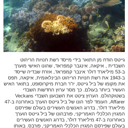
גייטס
הודח מן התואר בידי מייסד רשת חנויות הריהוט
השבדית , איקאה, אינגבר קמפראד, שהונו האישי מוערך
ב-53 מיליארד דולר אינבר קמפראד, אזרח שבדיה שייסד
ב-1943 את רשת חנויות הריהוט הבינלאומית, איקאה, תפס
את מקומו של ביל גייטס, יו"ר חברת מיקרוסופט, בתואר האיש
העשיר ביותר בעולם. כך מסר ערוץ החדשות השבדי
בשטוקהולם. הערוץ ציטט את השבועון השבדי Veckans
Affarer, העומד לפר הונו של ביל גייטס הוערך באחרונה ב-47
מיליארד דולר, בדרוג האנשים העשירים בעולם שפירסם
המגזין הכלכלי האמריקני, פורבהונו של ביל גייטס הוערך
באחרונה ב-47 מיליארד דולר, בדרוג האנשים העשירים
בעולם שפירסם המגזין הכלכלי האמריקני, פורבס. באותו